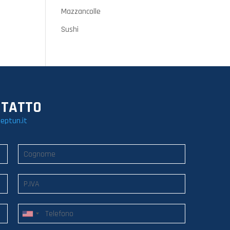
Mazzancolle
Sushi
NTATTO
eptun.it